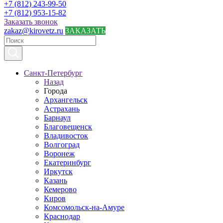
+7 (812) 243-99-50
+7 (812) 953-15-82
Заказать звонок
zakaz@kirovetz.ru
ЗАКАЗАТЬ
Санкт-Петербург
Назад
Города
Архангельск
Астрахань
Барнаул
Благовещенск
Владивосток
Волгоград
Воронеж
Екатеринбург
Иркутск
Казань
Кемерово
Киров
Комсомольск-на-Амуре
Краснодар