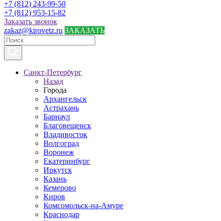
+7 (812) 243-99-50
+7 (812) 953-15-82
Заказать звонок
zakaz@kirovetz.ru
ЗАКАЗАТЬ
Санкт-Петербург
Назад
Города
Архангельск
Астрахань
Барнаул
Благовещенск
Владивосток
Волгоград
Воронеж
Екатеринбург
Иркутск
Казань
Кемерово
Киров
Комсомольск-на-Амуре
Краснодар