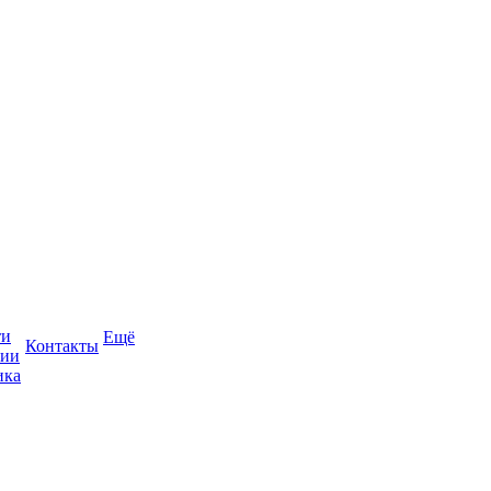
ти
Ещё
Контакты
сии
ика