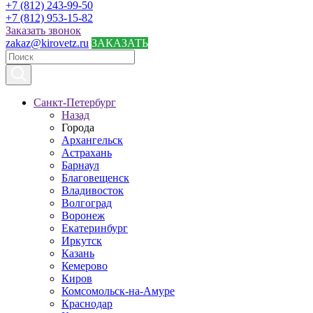
+7 (812) 243-99-50
+7 (812) 953-15-82
Заказать звонок
zakaz@kirovetz.ru
ЗАКАЗАТЬ
Санкт-Петербург
Назад
Города
Архангельск
Астрахань
Барнаул
Благовещенск
Владивосток
Волгоград
Воронеж
Екатеринбург
Иркутск
Казань
Кемерово
Киров
Комсомольск-на-Амуре
Краснодар