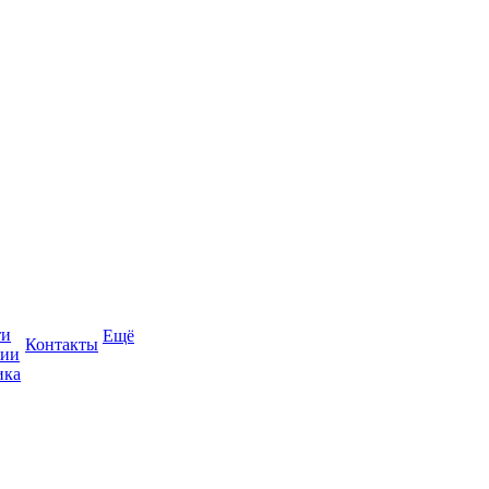
ти
Ещё
Контакты
сии
ика