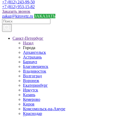
+7 (812) 243-99-50
+7 (812) 953-15-82
Заказать звонок
zakaz@kirovetz.ru
ЗАКАЗАТЬ
Санкт-Петербург
Назад
Города
Архангельск
Астрахань
Барнаул
Благовещенск
Владивосток
Волгоград
Воронеж
Екатеринбург
Иркутск
Казань
Кемерово
Киров
Комсомольск-на-Амуре
Краснодар