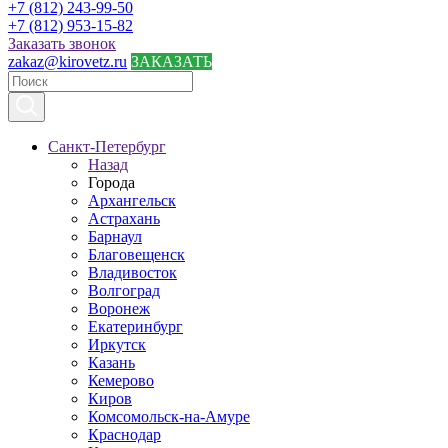
+7 (812) 243-99-50
+7 (812) 953-15-82
Заказать звонок
zakaz@kirovetz.ru
ЗАКАЗАТЬ
Санкт-Петербург
Назад
Города
Архангельск
Астрахань
Барнаул
Благовещенск
Владивосток
Волгоград
Воронеж
Екатеринбург
Иркутск
Казань
Кемерово
Киров
Комсомольск-на-Амуре
Краснодар