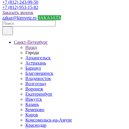
+7 (812) 243-99-50
+7 (812) 953-15-82
Заказать звонок
zakaz@kirovetz.ru
ЗАКАЗАТЬ
Санкт-Петербург
Назад
Города
Архангельск
Астрахань
Барнаул
Благовещенск
Владивосток
Волгоград
Воронеж
Екатеринбург
Иркутск
Казань
Кемерово
Киров
Комсомольск-на-Амуре
Краснодар