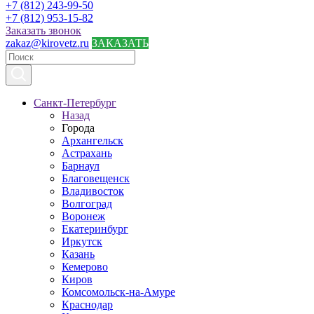
+7 (812) 243-99-50
+7 (812) 953-15-82
Заказать звонок
zakaz@kirovetz.ru
ЗАКАЗАТЬ
Санкт-Петербург
Назад
Города
Архангельск
Астрахань
Барнаул
Благовещенск
Владивосток
Волгоград
Воронеж
Екатеринбург
Иркутск
Казань
Кемерово
Киров
Комсомольск-на-Амуре
Краснодар