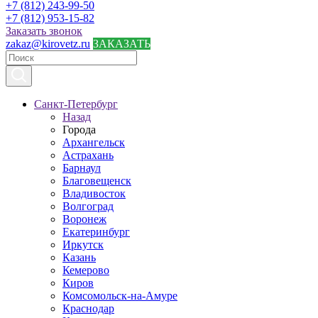
+7 (812) 243-99-50
+7 (812) 953-15-82
Заказать звонок
zakaz@kirovetz.ru
ЗАКАЗАТЬ
Санкт-Петербург
Назад
Города
Архангельск
Астрахань
Барнаул
Благовещенск
Владивосток
Волгоград
Воронеж
Екатеринбург
Иркутск
Казань
Кемерово
Киров
Комсомольск-на-Амуре
Краснодар