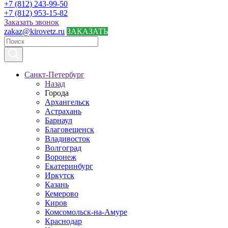
+7 (812) 243-99-50
+7 (812) 953-15-82
Заказать звонок
zakaz@kirovetz.ru
ЗАКАЗАТЬ
Санкт-Петербург
Назад
Города
Архангельск
Астрахань
Барнаул
Благовещенск
Владивосток
Волгоград
Воронеж
Екатеринбург
Иркутск
Казань
Кемерово
Киров
Комсомольск-на-Амуре
Краснодар