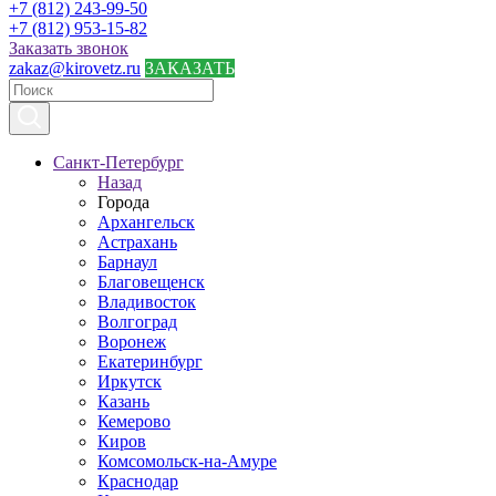
+7 (812) 243-99-50
+7 (812) 953-15-82
Заказать звонок
zakaz@kirovetz.ru
ЗАКАЗАТЬ
Санкт-Петербург
Назад
Города
Архангельск
Астрахань
Барнаул
Благовещенск
Владивосток
Волгоград
Воронеж
Екатеринбург
Иркутск
Казань
Кемерово
Киров
Комсомольск-на-Амуре
Краснодар