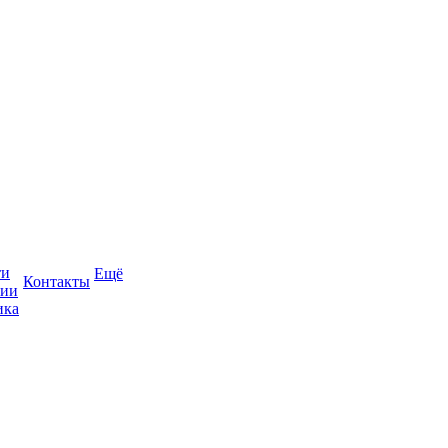
ти
Ещё
Контакты
сии
ика