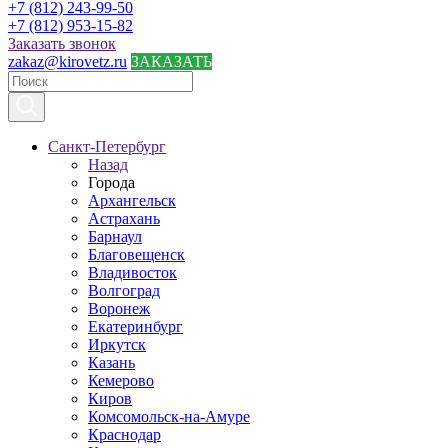
+7 (812) 243-99-50
+7 (812) 953-15-82
Заказать звонок
zakaz@kirovetz.ru
ЗАКАЗАТЬ
Санкт-Петербург
Назад
Города
Архангельск
Астрахань
Барнаул
Благовещенск
Владивосток
Волгоград
Воронеж
Екатеринбург
Иркутск
Казань
Кемерово
Киров
Комсомольск-на-Амуре
Краснодар