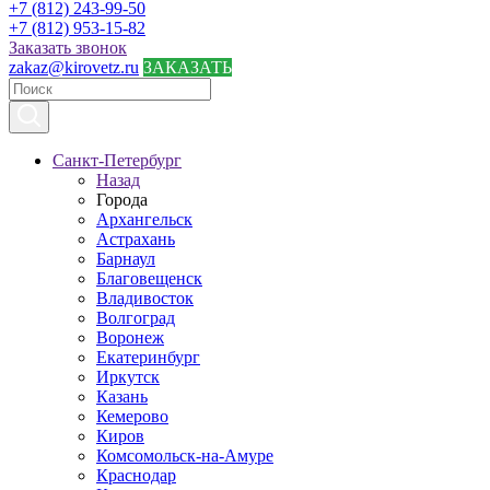
+7 (812) 243-99-50
+7 (812) 953-15-82
Заказать звонок
zakaz@kirovetz.ru
ЗАКАЗАТЬ
Санкт-Петербург
Назад
Города
Архангельск
Астрахань
Барнаул
Благовещенск
Владивосток
Волгоград
Воронеж
Екатеринбург
Иркутск
Казань
Кемерово
Киров
Комсомольск-на-Амуре
Краснодар