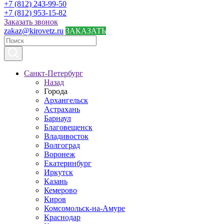
+7 (812) 243-99-50
+7 (812) 953-15-82
Заказать звонок
zakaz@kirovetz.ru
ЗАКАЗАТЬ
Санкт-Петербург
Назад
Города
Архангельск
Астрахань
Барнаул
Благовещенск
Владивосток
Волгоград
Воронеж
Екатеринбург
Иркутск
Казань
Кемерово
Киров
Комсомольск-на-Амуре
Краснодар