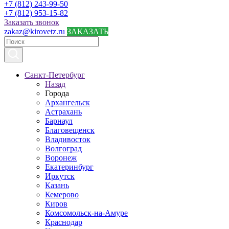
+7 (812) 243-99-50
+7 (812) 953-15-82
Заказать звонок
zakaz@kirovetz.ru
ЗАКАЗАТЬ
Санкт-Петербург
Назад
Города
Архангельск
Астрахань
Барнаул
Благовещенск
Владивосток
Волгоград
Воронеж
Екатеринбург
Иркутск
Казань
Кемерово
Киров
Комсомольск-на-Амуре
Краснодар