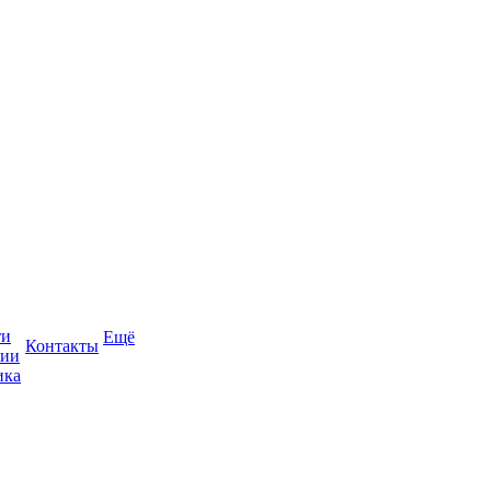
ти
Ещё
Контакты
сии
ика