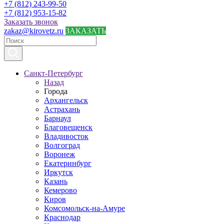
+7 (812) 243-99-50
+7 (812) 953-15-82
Заказать звонок
zakaz@kirovetz.ru
ЗАКАЗАТЬ
Санкт-Петербург
Назад
Города
Архангельск
Астрахань
Барнаул
Благовещенск
Владивосток
Волгоград
Воронеж
Екатеринбург
Иркутск
Казань
Кемерово
Киров
Комсомольск-на-Амуре
Краснодар