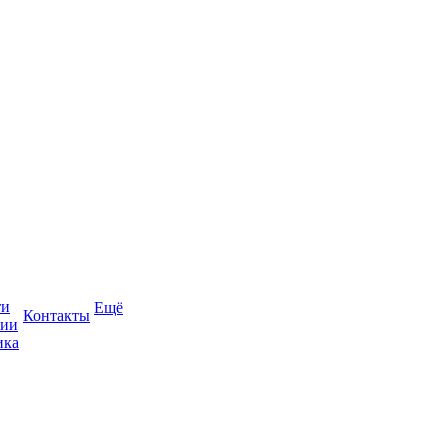
ти
Ещё
Контакты
сии
ика