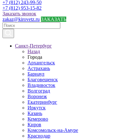
+7 (812) 243-99-50
+7 (812) 953-15-82
Заказать звонок
zakaz@kirovetz.ru
ЗАКАЗАТЬ
Санкт-Петербург
Назад
Города
Архангельск
Астрахань
Барнаул
Благовещенск
Владивосток
Волгоград
Воронеж
Екатеринбург
Иркутск
Казань
Кемерово
Киров
Комсомольск-на-Амуре
Краснодар