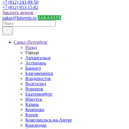
+7 (812) 243-99-50
+7 (812) 953-15-82
Заказать звонок
zakaz@kirovetz.ru
ЗАКАЗАТЬ
Санкт-Петербург
Назад
Города
Архангельск
Астрахань
Барнаул
Благовещенск
Владивосток
Волгоград
Воронеж
Екатеринбург
Иркутск
Казань
Кемерово
Киров
Комсомольск-на-Амуре
Краснодар