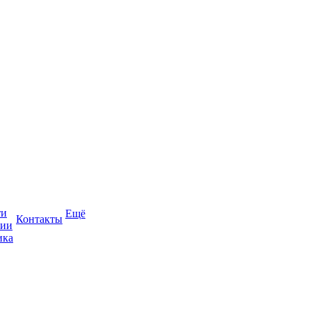
ти
Ещё
Контакты
сии
ика