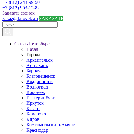
+7 (812) 243-99-50
+7 (812) 953-15-82
Заказать звонок
zakaz@kirovetz.ru
ЗАКАЗАТЬ
Санкт-Петербург
Назад
Города
Архангельск
Астрахань
Барнаул
Благовещенск
Владивосток
Волгоград
Воронеж
Екатеринбург
Иркутск
Казань
Кемерово
Киров
Комсомольск-на-Амуре
Краснодар